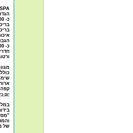
 ROYAL SPA
הגדול
כ- 3800 מ"ר של פינוק, יוקרה ושיכרון חיים.
בריכ
בריכו
איכות
הגבוהה ביות
כ- 100 סוגי טיפולים שונים, חדרי בוץ,
חדרי 
ורטוב
מגוו
כולל
שימו
ארוח
קפה 
יום כי
במלון
בידור
"מסע
והמפ
של מ