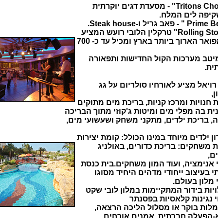
יפה לים המלח.
בר מפואר הארוך ביותר בארץ ומכיל עד כ- 700
יטב מערכות הקול החדישות ותפאורה
ית.
רויאל מציע לאורחיו סולריום על גג
,
חנויות ומרכז קניות, בריכת מים מתוקים
ית בה מפלי מים ומיטות ג'קוזי מתוך הבריכה
, בריכת ילדים, מתקני משחק ושעשועי מים,
ן ילדים מיוחד במינו הכולל: קומת יצירות
 משחקים: בריכת כדורים, באולניג
ם,
 אנימציה, ועוד המון משחקים.בית כנסת
י בעיצוב ייחודי מדהים היחיד מסוגו
מלון בעולם.
יות בידור המתקיימות במלון לובי שקט
י נגינות קלאסיות בפסנתר
לות בוקר או מסלול הליכה הרצאה,
-הפעלה חברתית, אמנים אורחים,