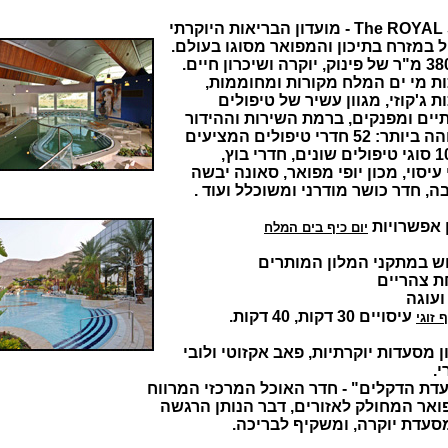
The - מועדון הבריאות היוקרתי
 במזרח בתיכון והמפואר מסוגו בעולם.
ות מי ים המלח מקורות ומחוממות,
ת ג'קוזי, מגוון עשיר של טיפולים
יים ומפנקים, ברמת השירות וההידור
ר: 52 חדרי טיפולים המציעים
עיסוי, מכון יופי מפואר, סאונה יבשה
ה, חדר כושר מודרני ומשוכלל ועוד .
ן אפשרויות
יום כיף בים המלח
ש במתקני המלון המותרים
ת צהריים
ועוגה
עיסויים 30 דקות, 40 דקות.
ף זוגי
 מסעדות יוקרתיות, פאב אקזוטי ולובי
י.
דת הדקלים" - חדר האוכל המרכזי המרווח
ואר המחולק לאזורים, דבר הנותן הרגשה
סעדת יוקרה, ומשקיף לבריכה.