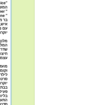
"Tritons Choice" - מסעדת דגים יוקרתית
המשק
" Prime Beer " - פאב גריל ו-Steak house.
" Rolling Stone" טרקלין הלובי רועש המציע
איש,
עם מ
יוקרת
מלון 
המלון
שדרת 
חיצונ
עצמה
מועדו
וקומת
לילדי
סרטי
יוקרת
בבתי 
פעילו
בליוו
התעמ
סדנא