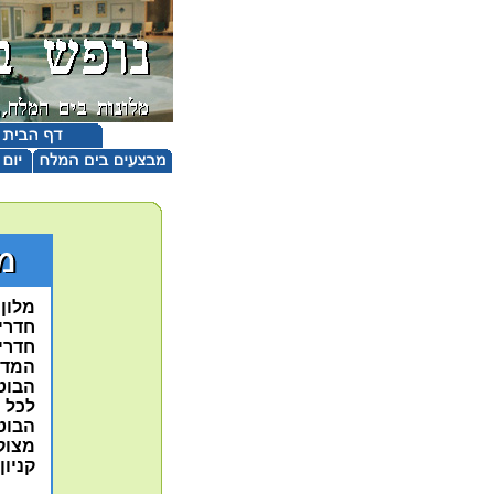
מלון אר
חדרי 
חדרי ה- LIFESTYLE עוצ
המדב
הבוטא
לכל 
הבוט
מצוקי
קניון