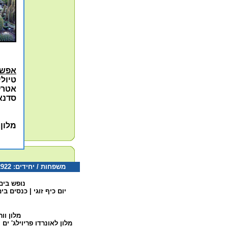
אפשר
טיולי
אטרק
סדנא
מלון
משפחות / יחידים: 077-5322922 קבוצות: 077-5322126 דוא"ל:
נופש בים
יום כיף זוגי
|
כנסים בי
מלון וו
מלון לאונרדו פריוילג' ים