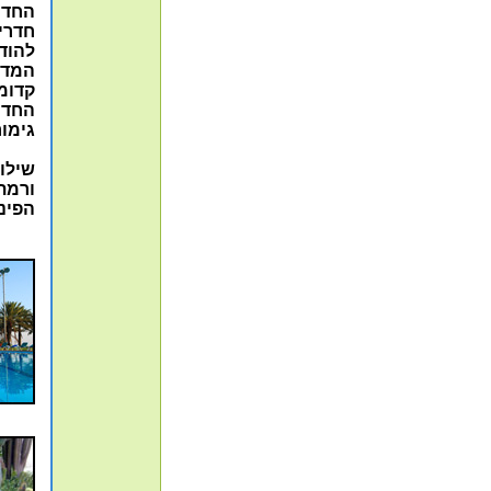
החדר
חדרי 
להוד
המדב
קדומ
החדר
גימור
שילו
ורמת
הפינ