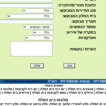
כתובת מגורים/החברה:
סוג התיירות המבוקש:
בית המלון המבוקש:
תאריך מבוקש:
מספר הנופשים:
במקרה של אירוע:
אטרקציות:
הערות / בקשות:
info@deadsea-vacations.co.il
*המ
נושאים באתר:
 המלח
|
מבצעים בים המלח
|
יום כיף בים המלח
|
יום כיף לקבוצות
|
מלונות ב
ם המלח
|
טיולים בים המלח
|
נופש לקבוצות בים המלח
|
אירועים בים המלח
|
ה
מלונות בים המלח
רט ים המלח
,
מלון לאונרדו קלאב ים המלח
,
מלון בראון ים המלח
,
מלון דיוויד י