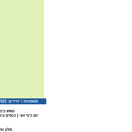
משפחות / יחידים: 077-5322922 קבוצות: 077-5322126 דוא"ל:
נופש בים
יום כיף זוגי
|
כנסים בי
מלון וו