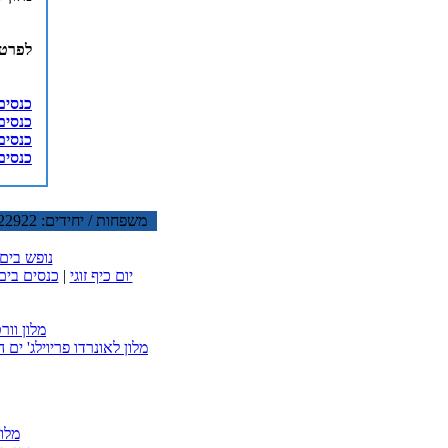
לפרטי
כנסים
כנסים
כנסים
כנסים
משפחות / יחידים: 077-5322922 קבוצות: 077-5322126 דוא"ל:
נופש בים
יום כיף זוגי
|
כנסים בים
מלון וור
מלון לאונרדו פריוילג' ים 
מלו