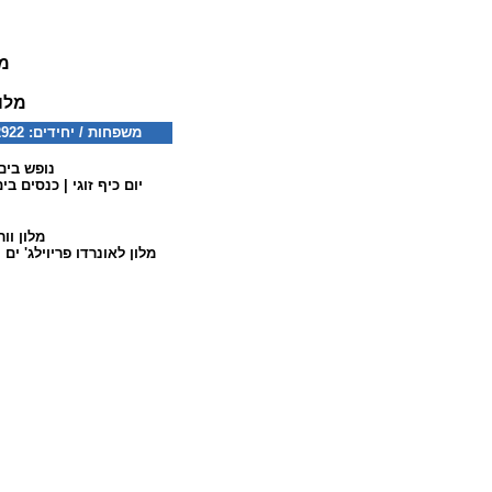
מל
מלו
משפחות / יחידים: 077-5322922 קבוצות: 077-5322126 דוא"ל:
נופש בים
יום כיף זוגי
|
כנסים בי
מלון וו
מלון לאונרדו פריוילג' ים