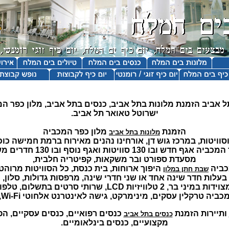
ל אביב הזמנת מלונות בתל אביב, כנסים בתל אביב, מלון כפר המ
ישרוטל טאואר תל אביב.
הזמנת
מלון כפר המכביה
מלונות בתל אביב
וסוויטות, במרכז גוש דן, אורחינו נהנים מאירוח ברמת חמישה כוכ
חדש ובו 130 סוויטות ואגף נוסף ובו 130 חדרים משודרגים,
מסעדת ספורט ובר משקאות, קפיטריה חלבית,
כביה
היפוך ארוחות, בית כנסת, כל הסוויטות מרוהט
שבת חתן במלון
בעלות חדר שינה אחד או שני חדרי שינה, מרפסות גדולות, סלון,
מיני בר, 2 טלוויזיות LCD, שרותי סרטים בתשלום, טלפונים,
יה טרקלין עסקים, מינימרקט, גישה לאינטרנט אלחוטי Wi-Fi, מיזוג אויר.
ותיירות הזמנת
כנסים רפואיים, כנסים עסקיים, הפ
כנסים בתל אביב
מקצועיים, כנסים בינלאומיים.