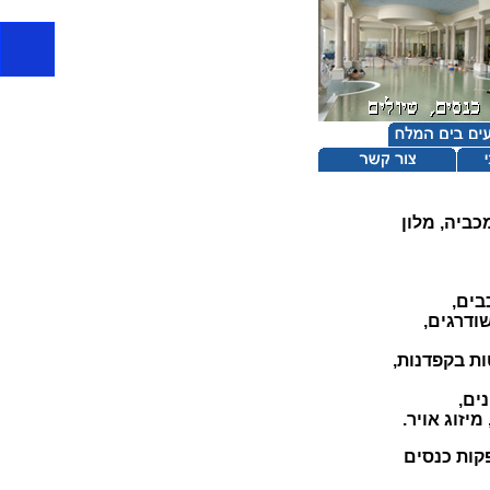
כביה, מלון
בים,
ות בקפדנות,
קות כנסים