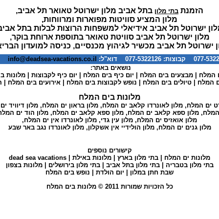
הזמנת
בתל אביב מלון ישרוטל טאואר תל אביב,
בתי מלון
מלון המציע סוויטות מפוארות ומרווחות,
ון ישרוטל תל אביב אידיאלי למשפחות הרוצות לבלות בתל אביב
מלון ישרוטל תל אביב סוויטת טאואר בתוספת ארוחת בוקר,
ן ישרוטל תל אביב מכשיר לגיהוץ מכנסיים, כניסה למועדון הבריא
info@deadsea-vacations.co.il
*המ
נושאים באתר:
 המלח
|
מבצעים בים המלח
|
יום כיף בים המלח
|
יום כיף לקבוצות
|
מלונות ב
ם המלח
|
טיולים בים המלח
|
נופש לקבוצות בים המלח
|
אירועים בים המלח
|
ה
מלונות בים המלח
רט ים המלח
,
מלון לאונרדו קלאב ים המלח
,
מלון בראון ים המלח
,
מלון דיוויד י
 המלח
,
מלון ספא קלאב ים המלח
,
מלון ספא קלאב ים המלח
,
מלון הוד ים המלח
מלון אואזיס ים המלח
,
מלון עין גדי
,
מלון לאונרדו אין ים המלח
,
מלון גנים ים המלח
,
מלון הולידיי אין אשקלון
,
מלון לאונרדו נגב באר שבע
קישורים נוספים
מלונות ים המלח
|
בתי מלון בארץ
|
מלונות באילת
|
dead sea vacations
בתי מלון בטבריה
|
בתי מלון בתל אביב
|
בתי מלון בירושלים
|
מלונות בצפון
שבת חתן במלון
|
יום הולדת
|
נופש בים המלח
כל הזכויות שמורות 2011 ©
מלונות בים המלח